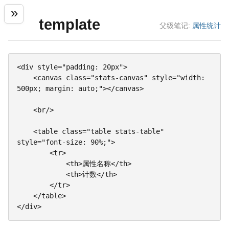
template
父级笔记:
属性统计
<div style="padding: 20px">

    <canvas class="stats-canvas" style="width: 
500px; margin: auto;"></canvas>

    <br/>

    <table class="table stats-table" 
style="font-size: 90%;">

        <tr>

            <th>属性名称</th>

            <th>计数</th>

        </tr>

    </table>

</div>