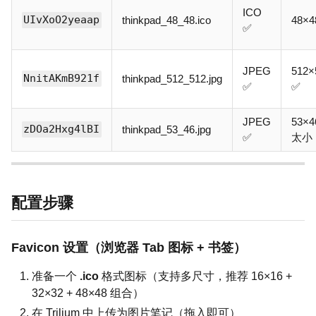
ICO
UIvXoO2yeaap
thinkpad_48_48.ico
48×4
✅
JPEG
512×
NnitAKmB921f
thinkpad_512_512.jpg
✅
✅
JPEG
53×4
zDOa2Hxg4lBI
thinkpad_53_46.jpg
✅
太小
配置步骤
Favicon 设置（浏览器 Tab 图标 + 书签）
准备一个
.ico
格式图标（支持多尺寸，推荐 16×16 +
32×32 + 48×48 组合）
在 Trilium 中上传为图片笔记（拖入即可）