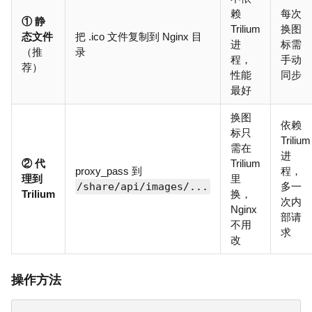
赖
每次
① 静
Trilium
换图
态文件
把 .ico 文件复制到 Nginx 目
进
标需
（推
录
程，
手动
荐）
性能
同步
最好
换图
依赖
标只
Trilium
需在
进
② 代
Trilium
proxy_pass 到
程，
理到
里
/share/api/images/...
多一
Trilium
换，
次内
Nginx
部请
不用
求
改
操作方法