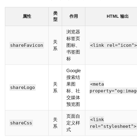
类
属性
作用
HTML 输出
型
浏览器
标签页
关
shareFavicon
图标、
<link rel="icon"
系
书签图
标
Google
搜索结
关
果图
<meta
shareLogo
系
标、社
property="og:imag
交媒体
预览图
页面自
关
<link
shareCss
定义样
系
rel="stylesheet">
式