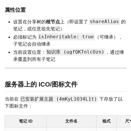
属性位置
shareAlias
设置在分享树的
根节点
上（即设置了
的
笔记，或任意祖先笔记）
isInheritable: true
必须标记为
（可继承），
子笔记会自动继承
知识库 (ugfQKTnlcOzn)
当前设置位置：
，通过继
承覆盖到所有子笔记
服务器上的 ICO/图标文件
已安装扩展主题 (4mKyL1O34L1t)
当前在
下存放了以
下图标文件：
笔记 ID
文件名
格式
尺