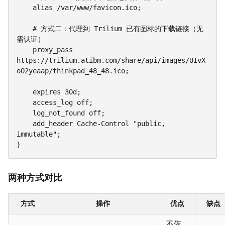
    alias /var/www/favicon.ico;

    # 方式二：代理到 Trilium 已有图标的下载链接（无
需认证）

    proxy_pass 
https://trilium.atibm.com/share/api/images/UIvX
oO2yeaap/thinkpad_48_48.ico;

    expires 30d;

    access_log off;

    log_not_found off;

    add_header Cache-Control "public, 
immutable";

}
两种方式对比
方式
操作
优点
缺点
不依