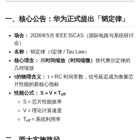
一、核心公告：华为正式提出「韬定律」
场合：
2026年5月 IEEE ISCAS（国际电路与系统研讨
会）
名称：
韬定律（τ定律 / Tau Law）
核心理念：
用
时间缩放（时间缩微）
替代摩尔定律的
几何缩放
τ的物理含义：
τ = RC 时间常数，信号延迟成为衡量芯
片性能的新核心指标
性能公式：
S = V × T
eff
S = 芯片性能效率
V = 理论计算速度
T
= 系统利用率
eff
二、两大实施路径