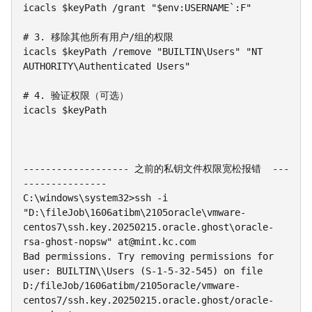
icacls $keyPath /grant "$env:USERNAME`:F"

# 3. 移除其他所有用户/组的权限

icacls $keyPath /remove "BUILTIN\Users" "NT 
AUTHORITY\Authenticated Users"

# 4. 验证权限（可选）

icacls $keyPath

------------------- 之前的私钥文件权限宽松报错  ---
---------------

C:\windows\system32>ssh -i 
"D:\fileJob\1606atibm\2105oracle\vmware-
centos7\ssh.key.20250215.oracle.ghost\oracle-
rsa-ghost-nopsw" at@mint.kc.com

Bad permissions. Try removing permissions for 
user: BUILTIN\\Users (S-1-5-32-545) on file 
D:/fileJob/1606atibm/2105oracle/vmware-
centos7/ssh.key.20250215.oracle.ghost/oracle-