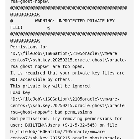
rsa-ghost-nopsw.

@@@@@@@@@@@@@@@@@@@@@@@@@@@@@@@@@@@@@@@@@@@@@@@
@@@@@@@@@@@@

@         WARNING: UNPROTECTED PRIVATE KEY 
FILE!          @

@@@@@@@@@@@@@@@@@@@@@@@@@@@@@@@@@@@@@@@@@@@@@@@
@@@@@@@@@@@@

Permissions for 
'D:\\fileJob\\1606atibm\\2105oracle\\vmware-
centos7\\ssh.key.20250215.oracle.ghost\\oracle-
rsa-ghost-nopsw' are too open.

It is required that your private key files are 
NOT accessible by others.

This private key will be ignored.

Load key 
"D:\\fileJob\\1606atibm\\2105oracle\\vmware-
centos7\\ssh.key.20250215.oracle.ghost\\oracle-
rsa-ghost-nopsw": bad permissions

Bad permissions. Try removing permissions for 
user: BUILTIN\\Users (S-1-5-32-545) on file 
D:/fileJob/1606atibm/2105oracle/vmware-
centos7/ssh.key.20250215.oracle.ghost/oracle-