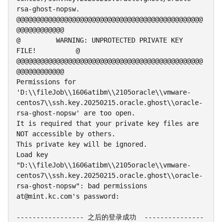
rsa-ghost-nopsw.

@@@@@@@@@@@@@@@@@@@@@@@@@@@@@@@@@@@@@@@@@@@@@@@
@@@@@@@@@@@@

@         WARNING: UNPROTECTED PRIVATE KEY 
FILE!          @

@@@@@@@@@@@@@@@@@@@@@@@@@@@@@@@@@@@@@@@@@@@@@@@
@@@@@@@@@@@@

Permissions for 
'D:\\fileJob\\1606atibm\\2105oracle\\vmware-
centos7\\ssh.key.20250215.oracle.ghost\\oracle-
rsa-ghost-nopsw' are too open.

It is required that your private key files are 
NOT accessible by others.

This private key will be ignored.

Load key 
"D:\\fileJob\\1606atibm\\2105oracle\\vmware-
centos7\\ssh.key.20250215.oracle.ghost\\oracle-
rsa-ghost-nopsw": bad permissions

at@mint.kc.com's password:

----------------- 之后的登录成功  ---------------