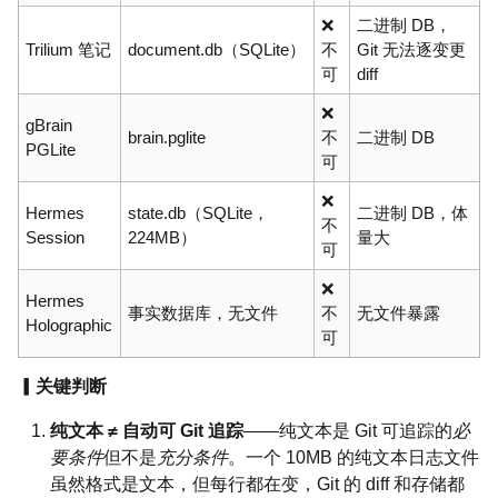
❌
二进制 DB，
Trilium 笔记
document.db（SQLite）
不
Git 无法逐变更
可
diff
❌
gBrain
brain.pglite
不
二进制 DB
PGLite
可
❌
Hermes
state.db（SQLite，
二进制 DB，体
不
Session
224MB）
量大
可
❌
Hermes
事实数据库，无文件
不
无文件暴露
Holographic
可
▎关键判断
纯文本 ≠ 自动可 Git 追踪
——纯文本是 Git 可追踪的
必
要条件
但不是
充分条件
。一个 10MB 的纯文本日志文件
虽然格式是文本，但每行都在变，Git 的 diff 和存储都