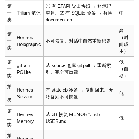
第
① 有 ETAPI 导出快照 → 逐笔记
一
Trilium 笔记
重建。② 有 SQLite 冷备 → 替换
中
类
document.db
高
第
Hermes
（时
一
不可恢复。对话中自然重新积累
Holographic
间成
类
本）
第
低
gBrain
从 source 仓库 git pull → 重新索
一
（自
PGLite
引。完全可重建
类
动）
第
Hermes
有 state.db 冷备 → 复制回来。无
二
低
Session
冷备则不可恢复
类
第
Hermes
从 Git 恢复 MEMORY.md /
三
低
Memory
USER.md
类
第
Hermes