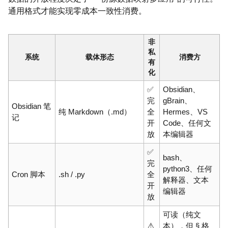
通用格式才能实现零成本一致性消费。
非
私
系统
载体形态
消费方
有
化
✅
Obsidian、
完
gBrain、
Obsidian 笔
纯 Markdown（.md）
全
Hermes、VS
记
开
Code、任何文
放
本编辑器
✅
bash、
完
python3、任何
Cron 脚本
.sh / .py
全
解释器、文本
开
编辑器
放
可读（纯文
⚠️
本），但 § 格