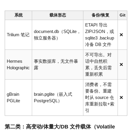
系统
载体形态
备份/恢复
Git
ETAPI 导出
document.db（SQLite，
ZIP/JSON，或
Trilium 笔记
❌
独立服务器）
sqlite3 .backup
冷备 DB 文件
不可导出。对
Hermes
事实数据库，无文件暴
话中自然积
❌
Holographic
露
累，丢失后需
重新积累
消费者，不需
要备份。重建
gBrain
brain.pglite（嵌入式
时从 source 仓
❌
PGLite
PostgreSQL）
库重新拉取+索
引
第二类：高变动/体量大/DB 文件载体（Volatile