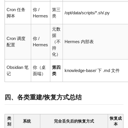
Cron 任务
你 /
第三
/opt/data/scripts/*.sh/.py
脚本
Hermes
类
元数
据
Cron 调度
你 /
（不
Hermes 内部表
配置
Hermes
持
化）
Obsidian 笔
你（桌
第四
knowledge-base/ 下 .md 文件
记
面端）
类
四、各类重建/恢复方式总结
类
恢复成
系统
完全丢失后的恢复方式
别
本