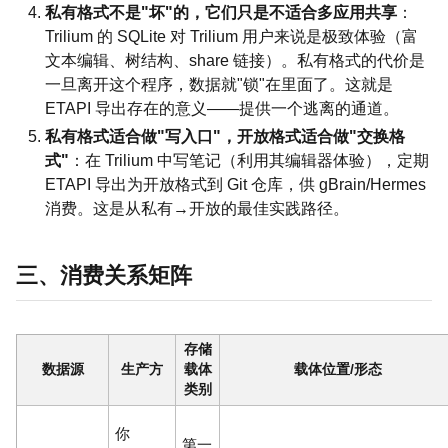
私有格式不是"坏"的，它们只是不适合多应用共享
：
Trilium 的 SQLite 对 Trilium 用户来说是极致体验（富
文本编辑、树结构、share 链接）。私有格式的代价是
一旦离开这个程序，数据就"锁"在里面了。这就是
ETAPI 导出存在的意义——提供一个逃离的通道。
私有格式适合做"写入口"，开放格式适合做"交换格
式"
：在 Trilium 中写笔记（利用其编辑器体验），定期
ETAPI 导出为开放格式到 Git 仓库，供 gBrain/Hermes
消费。这是从私有→开放的最佳实践路径。
三、消费关系矩阵
存储
数据源
生产方
载体
载体位置/形态
类别
你
第一