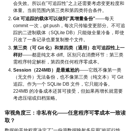
会失效。所以在"可追踪性"之上还需要考虑变更粒度和
体量。当前范围内第三类和第四类符合条件。
Git 可追踪的载体可以做到"真增量备份"
——每天
commit 一次，git push，每次只传输变更部分。不可追
踪的二进制载体（SQLite DB）只能做全量冷备，即使
只改了一条记录也要复制整个文件。
第三类（可 Git 化）和第四类（通用）在可追踪性上一
样好
——都是纯文本 diff。区别只在消费环节：第三类
需程序特定解析，第四类任何程序零成本。
Session（224MB）是最尴尬的
——它既不像第一类
（无文件）无法备份，也不像第三类（纯文本）可 Git
追踪。作为一个 SQLite DB 文件，它只能冷备。
224MB 的冷备成本还算可接受，但如果再增长就需要
考虑压缩或归档策略。
审视角度三：非私有化——任意程序可零成本一致读
取？
数据的开放程度决定了"一份源数据映射多应用"的可行性。