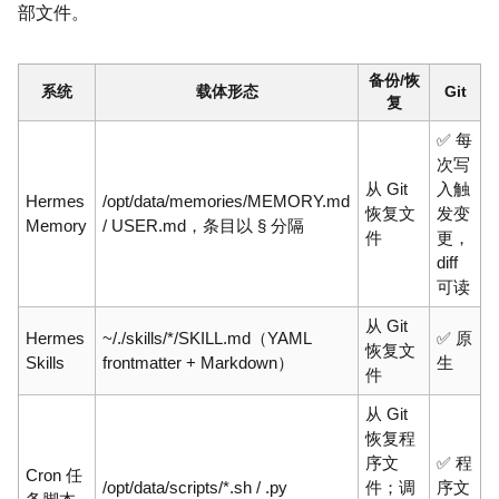
部文件。
备份/恢
系统
载体形态
Git
复
✅ 每
次写
从 Git
入触
Hermes
/opt/data/memories/MEMORY.md
恢复文
发变
Memory
/ USER.md，条目以 § 分隔
件
更，
diff
可读
从 Git
Hermes
~/./skills/*/SKILL.md（YAML
✅ 原
恢复文
Skills
frontmatter + Markdown）
生
件
从 Git
恢复程
序文
✅ 程
Cron 任
/opt/data/scripts/*.sh / .py
件；调
序文