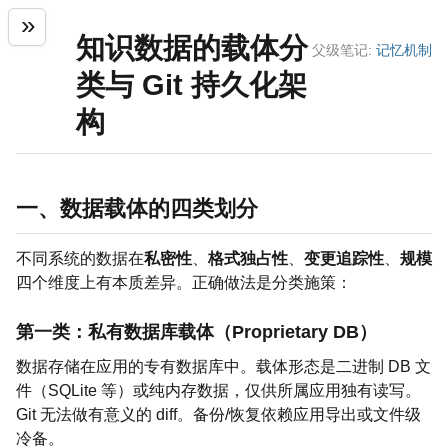
知识数据的载体分
父级笔记:
记忆机制
类与 Git 持久化架
构
一、数据载体的四类划分
不同系统的数据在
私密性
、
格式独占性
、
变更追踪性
、
规模
四个维度上有本质差异。正确做法是分类施策：
第一类：私有数据库载体（Proprietary DB）
数据存储在应用的专有数据库中。载体形态是二进制 DB 文
件（SQLite 等）或纯内存数据，仅供所属应用独有读写。
Git 无法做有意义的 diff。备份/恢复依赖应用导出或文件级
冷备。