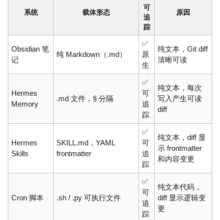
可
系统
载体形态
原因
追
踪
✅
Obsidian 笔
纯文本，Git diff
纯 Markdown（.md）
原
记
清晰可读
生
✅
纯文本，每次
Hermes
可
.md 文件，§ 分隔
写入产生可读
Memory
追
diff
踪
✅
纯文本，diff 显
Hermes
SKILL.md，YAML
可
示 frontmatter
Skills
frontmatter
追
和内容变更
踪
✅
纯文本代码，
可
Cron 脚本
.sh / .py 可执行文件
diff 显示逻辑变
追
更
踪