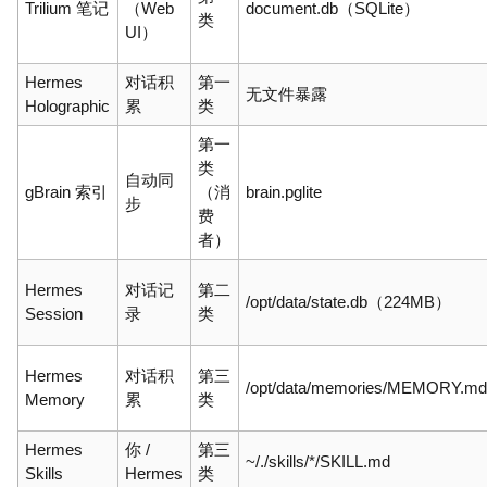
Trilium 笔记
（Web
document.db（SQLite）
类
UI）
Hermes
对话积
第一
无文件暴露
Holographic
累
类
第一
类
自动同
gBrain 索引
（消
brain.pglite
步
费
者）
Hermes
对话记
第二
/opt/data/state.db（224MB）
Session
录
类
Hermes
对话积
第三
/opt/data/memories/MEMORY.m
Memory
累
类
Hermes
你 /
第三
~/./skills/*/SKILL.md
Skills
Hermes
类