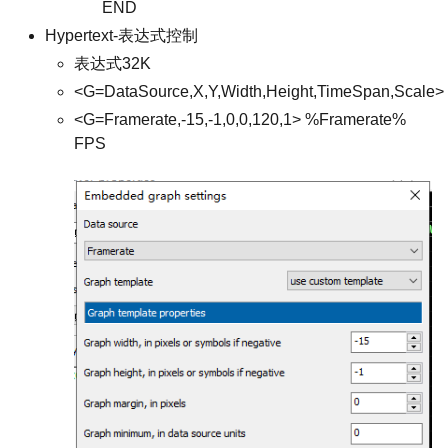
END
Hypertext-表达式控制
表达式32K
<G=DataSource,X,Y,Width,Height,TimeSpan,Scale>
<G=Framerate,-15,-1,0,0,120,1> %Framerate%
FPS