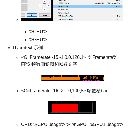
%CPU%
%GPU%
Hypertext-示例
<G=Framerate,-15,-1,0,0,120,1> %Framerate%
FPS 帧数面积图和帧数文字
<G=Framerate,-16,-2,1,0,100,8> 帧数横bar
CPU: %CPU usage% %\r\nGPU: %GPU1 usage%