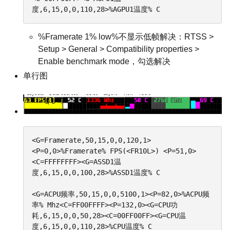
度,6,15,0,0,110,28>%AGPU1温度% C
%Framerate 1% low%不显示低帧解决：RTSS >
Setup > General > Compatibility properties >
Enable benchmark mode，勾选解决
单行图
<G=Framerate,50,15,0,0,120,1>
<P=0,0>%Framerate% FPS(<FR10L>) <P=51,0>
<C=FFFFFFFF><G=ASSD1温
度,6,15,0,0,100,28>%ASSD1温度% C

<G=ACPU频率,50,15,0,0,5100,1><P=82,0>%ACPU频
率% Mhz<C=FF00FFFF><P=132,0><G=CPU功
耗,6,15,0,0,50,28><C=00FF00FF><G=CPU温
度,6,15,0,0,110,28>%CPU温度% C
