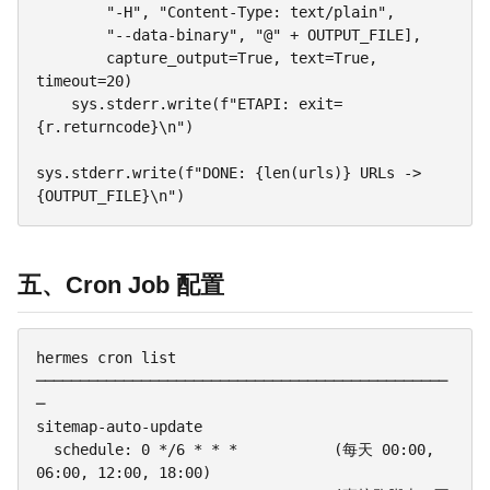
        "-H", "Content-Type: text/plain",

        "--data-binary", "@" + OUTPUT_FILE],

        capture_output=True, text=True, 
timeout=20)

    sys.stderr.write(f"ETAPI: exit=
{r.returncode}\n")

sys.stderr.write(f"DONE: {len(urls)} URLs -> 
五、Cron Job 配置
hermes cron list

───────────────────────────────────────────────
─

sitemap-auto-update

  schedule: 0 */6 * * *           (每天 00:00, 
06:00, 12:00, 18:00)
