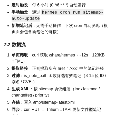
定时触发
：每 6 小时 (0 */6 * * *) 自动运行
hermes cron run sitemap-
手动触发
：通过
auto-update
新增笔记后
：无需手动操作，下次 cron 自动发现（根
页面会包含新笔记的链接）
2.2 数据流
单页爬取
：curl 获取 /share/hermes（~12s，123KB
HTML）
提取链接
：正则提取所有 href="./xxx" 中的笔记路径
过滤
：is_note_path 函数筛选有效笔记（8-15 位 ID /
别名 / CVE-）
生成 XML
：按 sitemap 协议组装（loc / lastmod /
changefreq / priority）
存储
：写入 /tmp/sitemap-latest.xml
同步
：curl PUT → Trilium ETAPI 更新文件型笔记