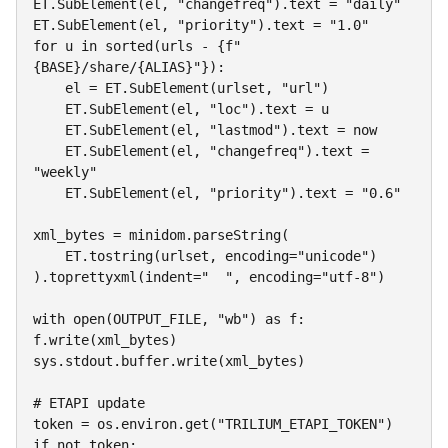
ET.SubElement(el, "changefreq").text = "daily"

ET.SubElement(el, "priority").text = "1.0"

for u in sorted(urls - {f"
{BASE}/share/{ALIAS}"}):

    el = ET.SubElement(urlset, "url")

    ET.SubElement(el, "loc").text = u

    ET.SubElement(el, "lastmod").text = now

    ET.SubElement(el, "changefreq").text = 
"weekly"

    ET.SubElement(el, "priority").text = "0.6"

xml_bytes = minidom.parseString(

    ET.tostring(urlset, encoding="unicode")

).toprettyxml(indent="  ", encoding="utf-8")

with open(OUTPUT_FILE, "wb") as f: 
f.write(xml_bytes)

sys.stdout.buffer.write(xml_bytes)

# ETAPI update

token = os.environ.get("TRILIUM_ETAPI_TOKEN")

if not token:
