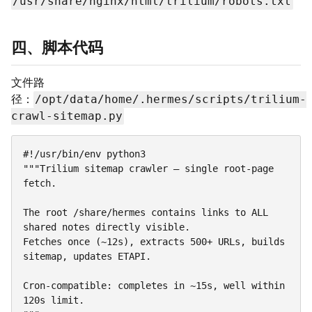
/usr/share/nginx/html/trilium/robots.txt
四、脚本代码
文件路
/opt/data/home/.hermes/scripts/trilium-
径：
crawl-sitemap.py
#!/usr/bin/env python3

"""Trilium sitemap crawler — single root-page 
fetch.

The root /share/hermes contains links to ALL 
shared notes directly visible.

Fetches once (~12s), extracts 500+ URLs, builds 
sitemap, updates ETAPI.

Cron-compatible: completes in ~15s, well within 
120s limit.
