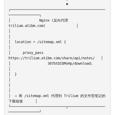
                            ▼

┌──────────────────────────────────────────────
───────────────┐

│              Nginx (反向代理 
trilium.atibm.com)               │

│                                                              
│

│  location = /sitemap.xml {                                   
│

│      proxy_pass 
https://trilium.atibm.com/share/api/notes/   │

│                  387btDIOMxHp/download;                       
│

│  }                                                            
│

│                                                              
│

│  → 将 /sitemap.xml 代理到 Trilium 的文件型笔记的
下载链接      │

└───────────────────────────┬──────────────────
───────────────┘
