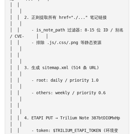
│  │                                                         
│   │

│  │  2. 正则提取所有 href="./..." 笔记链接                   
│   │

│  │     - is_note_path 过滤器: 8-15 位 ID / 别名 
/ CVE-     │   │

│  │     - 排除 .js/.css/.png 等静态资源                      
│   │

│  │                                                         
│   │

│  │  3. 生成 sitemap.xml (514 条 URL)                       
│   │

│  │     - root: daily / priority 1.0                        
│   │

│  │     - others: weekly / priority 0.6                     
│   │

│  │                                                         
│   │

│  │  4. ETAPI PUT → Trilium Note 387btDIOMxHp               
│   │

│  │     - token: $TRILIUM_ETAPI_TOKEN (环境变