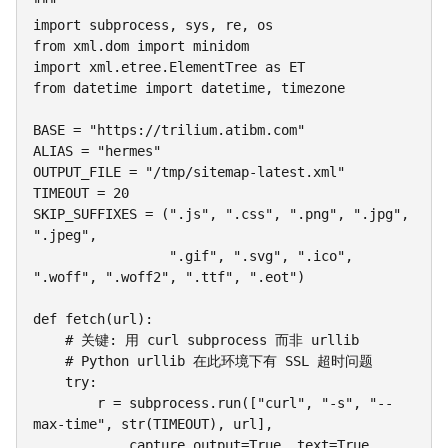
"""

import subprocess, sys, re, os

from xml.dom import minidom

import xml.etree.ElementTree as ET

from datetime import datetime, timezone

BASE = "https://trilium.atibm.com"

ALIAS = "hermes"

OUTPUT_FILE = "/tmp/sitemap-latest.xml"

TIMEOUT = 20

SKIP_SUFFIXES = (".js", ".css", ".png", ".jpg", 
".jpeg",

                 ".gif", ".svg", ".ico", 
".woff", ".woff2", ".ttf", ".eot")

def fetch(url):

    # 关键: 用 curl subprocess 而非 urllib

    # Python urllib 在此环境下有 SSL 超时问题

    try:

        r = subprocess.run(["curl", "-s", "--
max-time", str(TIMEOUT), url],

            capture_output=True, text=True, 