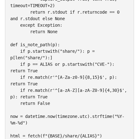
timeout=TIMEOUT+2)

        return r.stdout if r.returncode == 0 
and r.stdout else None

    except Exception:

        return None

def is_note_path(p):

    if p.startswith("share/"): p = 
p[len("share/"):]

    if p == ALIAS or p.startswith("CVE-"): 
return True

    if re.match(r'^[A-Za-z0-9]{8,15}$', p): 
return True

    if re.match(r'^[a-zA-Z][a-zA-Z0-9]{4,30}$', 
p): return True

    return False

now = datetime.now(timezone.utc).strftime("%Y-
%m-%d")

html = fetch(f"{BASE}/share/{ALIAS}")
