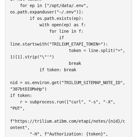
    for ep in ["/opt/data/.env", 
os.path.expanduser("~/.env")]:

        if os.path.exists(ep):

            with open(ep) as f:

                for line in f:

                    if 
line.startswith("TRILIUM_ETAPI_TOKEN="):

                        token = line.split("=", 
1)[1].strip("\"'")

                        break

            if token: break

nid = os.environ.get("TRILIUM_SITEMAP_NOTE_ID", 
"387btDIOMxHp")

if token:

    r = subprocess.run(["curl", "-s", "-X", 
"PUT",

f"https://trilium.atibm.com/etapi/notes/{nid}/c
ontent",

        "-H", f"Authorization: {token}",
