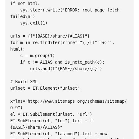
if not html:

    sys.stderr.write("ERROR: root page fetch 
failed\n")

    sys.exit(1)

urls = {f"{BASE}/share/{ALIAS}"}

for m in re.finditer(r'href="\./([^"]+)"', 
html):

    c = m.group(1)

    if c != ALIAS and is_note_path(c):

        urls.add(f"{BASE}/share/{c}")

# Build XML

urlset = ET.Element("urlset",

xmlns="http://www.sitemaps.org/schemas/sitemap/
0.9")

el = ET.SubElement(urlset, "url")

ET.SubElement(el, "loc").text = f"
{BASE}/share/{ALIAS}"

ET.SubElement(el, "lastmod").text = now
