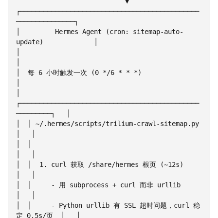
                            ▼

┌──────────────────────────────────────────────
───────────────┐

│         Hermes Agent (cron: sitemap-auto-
update)             │

│                                                              
│

│  每 6 小时触发一次 (0 */6 * * *)                              
│

│  
┌──────────────────────────────────────────────
─────────┐   │

│  │ ~/.hermes/scripts/trilium-crawl-sitemap.py             
│   │

│  │                                                         
│   │

│  │  1. curl 获取 /share/hermes 根页 (~12s)                
│   │

│  │     - 用 subprocess + curl 而非 urllib                 
│   │

│  │     - Python urllib 有 SSL 超时问题，curl 稳
定 0.5s/页  │   │
