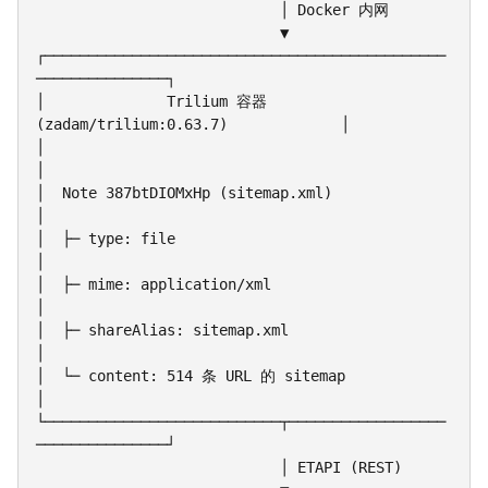
                            │ Docker 内网

                            ▼

┌──────────────────────────────────────────────
───────────────┐

│              Trilium 容器 
(zadam/trilium:0.63.7)             │

│                                                              
│

│  Note 387btDIOMxHp (sitemap.xml)                             
│

│  ├─ type: file                                               
│

│  ├─ mime: application/xml                                    
│

│  ├─ shareAlias: sitemap.xml                                  
│

│  └─ content: 514 条 URL 的 sitemap                           
│

└───────────────────────────┬──────────────────
───────────────┘

                            │ ETAPI (REST)
