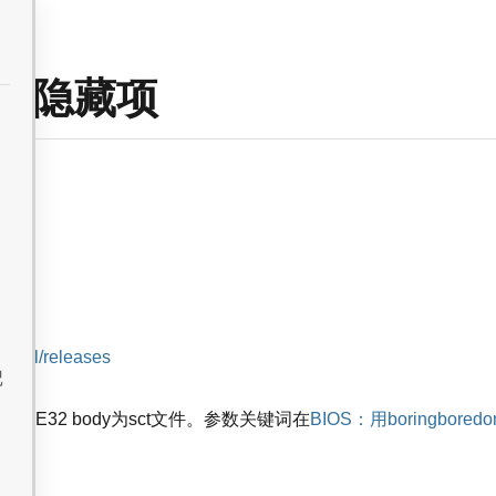
O修改隐藏项
ITool/releases
记
E32 body为sct文件。参数关键词在
BIOS：用boringbor