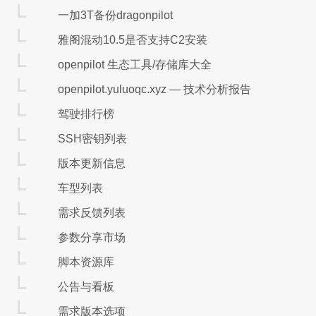
Keyboard Backlight Timeout
一加3T备份dragonpilot
Battery Charging Mode
雅阁混动10.5是否支持C2安装
Setup Item Hide Control
openpilot 生态工具/存储库大全
目标文件：Section_PE32_image_Setup_Setup.s
openpilot.yuluoqc.xyz — 技术分析报告
ifrextractor解析sct为txt
驾驶排行榜
源文件：
SSH密钥列表
工具：ifrextractor
https://github.com/LongSoft/IF
版本更新信息
解析：ifrextractor_1.6.0_win32.exe Section_PE32
车型列表
目标文件：Section_PE32_image_Setup_Setup.sct.0.
需求反馈列表
txt定位参数位置
参数分享市场
脚本资源库
EC Related Control
公告与看板
(VarOffset/VarName)后的0x212表示Set
Keyboard Backlight Timeout
需求版本选项