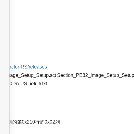
ct
RExtractor-RS/releases
_image_Setup_Setup.sct Section_PE32_image_Setup_Setup.sct.
0.en-US.uefi.ifr.txt
up十六进制的第0x210行的0x02列