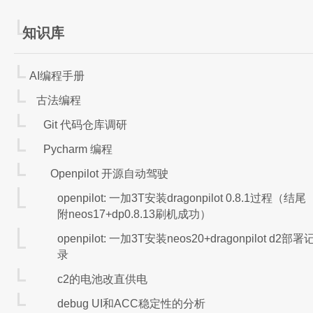
知识库
BIOS：InsydeH2
AI编程手册
古法编程
失败：H2OUVE无法读取gpd bios rom
Git 代码仓库调研
假设从已经有一个 gpd max2 bios rom文件开始
Pycharm 编程
Openpilot 开源自动驾驶
UEFITool NE版导出sct
openpilot: 一加3T安装dragonpilot 0.8.1过程（结尾
源文件：ARN28P04100REL.rom
附neos17+dp0.8.13刷机成功）
工具：UEFITool
https://github.com/LongSoft/UEF
openpilot: 一加3T安装neos20+dragonpilot d2部署
加载：用UEFITool加载rom
录
导出：工具内搜关键词定位设置项所在的节点，导出P
c2的电池改直供电
用。
EC Related Control
debug UI和ACC稳定性的分析