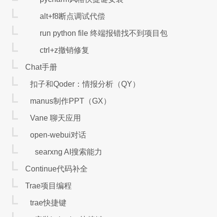
    if api.is_changing(klines):

        ma = sum(klines.close.iloc[-15:])/15

alt+f8断点调试代偿
        print("最新价", klines.close.iloc[-1], "MA", ma)

run python file 终端报错找不到项目包
        if klines.close.iloc[-1] > ma:

            print("最新价大于MA: 市价开仓")

ctrl+z撤销修复
            api.insert_order(symbol="
Chat手册
扣子和Qoder：情报分析（QY）
demo - 算法交易
manus制作PPT（GX）
Vane 聊天应用
# 创建 ni2010 的目标持仓 task，该 task 负责调整
target_pos_near = TargetPosTask(api, "SHFE.ni
open-webui对话
# 创建 ni2011 的目标持仓 task，该 task 负责调整
target_pos_deferred = TargetPosTask(api, "SHF
searxng AI搜索能力
Continue代码补全
while True:

    api.wait_update()

Trae项目编程
    if api.is_changing(quote_near) or api.is_changing(quote_deferred):

        spread = quote_near.last_price - quote_deferred.last_price

trae快捷键
        print("当前价差:", spread)
