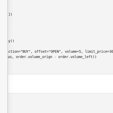
oday))

, direction="BUY", offset="OPEN", volume=5, limit_pric
us, order.volume_orign - order.volume_left))

)
