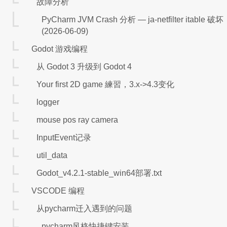
故障分析
while True:

    api.wait_update()

PyCharm JVM Crash 分析 — ja-netfilter itable 破坏
    print("最后一根K线收盘价", klines.close.iloc[-1])

(2026-06-09)
Godot 游戏编程
account = api.get_account() # 【账户】资金

position = api.get_position("DCE.m1901")

从 Godot 3 升级到 Godot 4
print("可用资金: %.2f" % (account.available))

print("今多头: %d 手" % (position.volume_long_t
Your first 2D game 練習，3.x->4.3变化
logger
order = api.insert_order(symbol="DCE.m2105"
print("委托单状态: %s, 已成交: %d 手" % (order.stat
mouse pos ray camera
api.cancel_order(order) # 【订单】撤单
InputEvent记录
util_data
demo - 突破均线策略
Godot_v4.2.1-stable_win64部署.txt
VSCODE 编程
klines = api.get_kline_serial("DCE.m2105", 60
从pycharm迁入遇到的问题
while True:

    api.wait_update()

pycharm风格快捷键安装