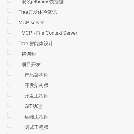
安装jetbrains快捷键
        if spread > 200:

            print("目标持仓: 空近月，多远月")

Trae开发体验笔记
            # 设置目标持仓为正数表示多头，负数表示空头，0表示空仓

            target_pos_near.set_target_volume(-1)

MCP server
            target_pos_deferred.set_target_volume(1)

MCP - File Context Server
        elif spread < 150:

            print("目标持仓: 空仓")

Trae 智能体设计
            target_pos_near.set_target_volume(0)

            target_pos_deferred.set_target
咨询师
项目开发
demo - 策略回测
产品架构师
开发架构师
demo - 模拟交易
开发工程师
GIT助理
from tqsdk import TqApi, TqAuth, TqKq

运维工程师
api = TqApi(TqKq(), auth=TqAuth("快期账户",
测试工程师