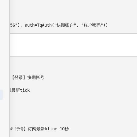
 "123456"), auth=TqAuth("快期账户", "账户密码"))
")) # 【登录】快期帐号

行情】订阅最新tick

6", 10) # 行情】订阅最新kline 10秒

)
