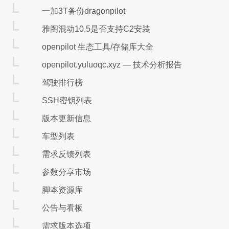
# 不管使用哪方的模拟交易或实盘交易账号，都需搭配快期
一加3T备份dragonpilot
# 信易科技官网：https://www.shinnytech.com/

雅阁混动10.5是否支持C2安装
# 模拟帐号-simnow

api = TqApi(TqAccount("simnow", "simnow用
openpilot 生态工具/存储库大全
openpilot.yuluoqc.xyz — 技术分析报告
# 模拟帐号-simnow多帐号

tqacc1 = TqAccount("simnow", "账户1", "密码1")
驾驶排行榜
tqacc2 = TqAccount("simnow", "账户2", "密码2")
tqacc3 = TqAccount("simnow", "账户3", "密码3")
SSH密钥列表
api = TqApi(account=TqMultiAccount([tqacc1
版本更新信息
# 模拟帐号-天勤

车型列表
api = TqApi(TqSim(), auth=TqAuth("快期账户",
需求反馈列表
# 模拟帐号-快期多帐号

参数分享市场
tq_kq = TqKq() # 创建模拟账户

tq_kq001= TqKq(number=1) # 创建模拟账户001

脚本资源库
api = TqApi(account=TqMultiAccount([tq_kq,
print(tq_kq.get_account())  # 打印快期模拟账户
公告与看板
print(tq_kq001.get_account())  # 打印快期模拟
需求版本选项