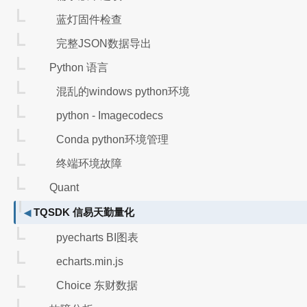
# 实盘帐号-宏源期货：交易服务器和行情服务器

蓝灯固件检查
完整JSON数据导出
api = TqApi(TqAccount("H宏源期货", "022631",
Python 语言
混乱的windows python环境
demo - 功能
python - Imagecodecs
Conda python环境管理
from tqsdk import TqApi, TqAuth

终端环境故障
api = TqApi(auth=TqAuth("快期账户", "账户密码
Quant
quote = api.get_quote("SHFE.ni2206") # 【
TQSDK 信易天勤量化
print(quote.last_price, quote.volume)

while True:

pyecharts BI图表
    api.wait_update() # 阻塞：等待行情更新

    print (quote.datetime, quote.last_price)

echarts.min.js
Choice 东财数据
klines = api.get_kline_serial("SHFE.ni220
print("最后一根K线收盘价", klines.close.iloc[-1]