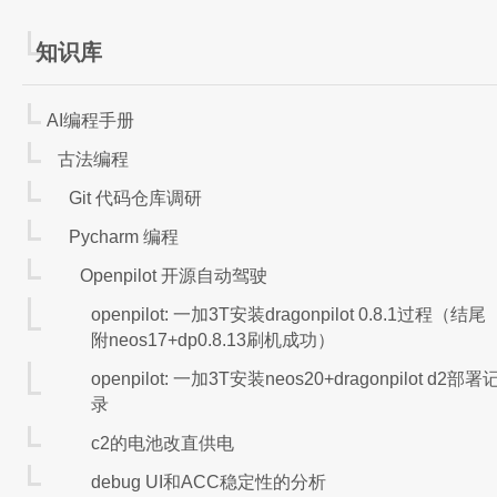
知识库
TQSDK 信易天勤量化
AI编程手册
古法编程
安装
Git 代码仓库调研
安装：pip install tqsdk
Pycharm 编程
手册：
https://doc.shinnytech.com/tqsdk/latest/qui
Openpilot 开源自动驾驶
实体：
https://doc.shinnytech.com/tqsdk/late
openpilot: 一加3T安装dragonpilot 0.8.1过程（结尾
附neos17+dp0.8.13刷机成功）
openpilot: 一加3T安装neos20+dragonpilot d2部署
demo - 登录帐号
录
c2的电池改直供电
from tqsdk import TqApi, TqAccount, TqAuth, T
debug UI和ACC稳定性的分析