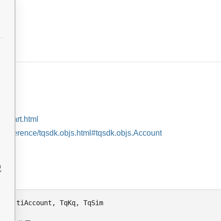
ckstart.html
st/reference/tqsdk.objs.html#tqsdk.objs.Account
记
qMultiAccount, TqKq, TqSim
