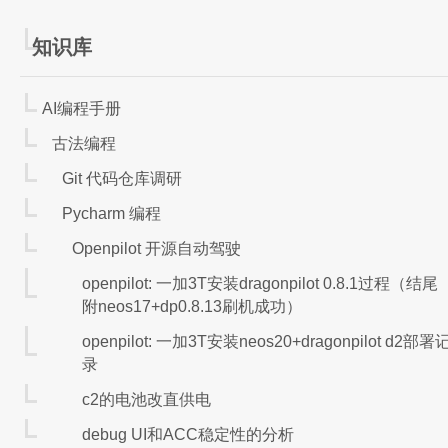
知识库
Ollama
AI编程手册
古法编程
ollama：
https://github.com/ollama/ollama
Git 代码仓库调研
官网：
https://ollama.ai/
Pycharm 编程
特点：llama官方文档称其为最简单的方式, 图标
推荐的模型：llama，qwen1.5
Openpilot 开源自动驾驶
安装ollama
openpilot: 一加3T安装dragonpilot 0.8.1过程（结尾
下载解压zip
https://github.com/ollama/ollama
附neos17+dp0.8.13刷机成功）
配置环境变量
openpilot: 一加3T安装neos20+dragonpilot d2部署
执行路径 OLLAMA_HOME = D:\softWin\Pro
录
模型路径 OLLAMA_MODELS = D:\softWin\P
c2的电池改直供电
定义端口 OLLAMA_HOST = 8001 默认 http:
debug UI和ACC稳定性的分析
跨域配置 OLLAMA_ORIGINS = *