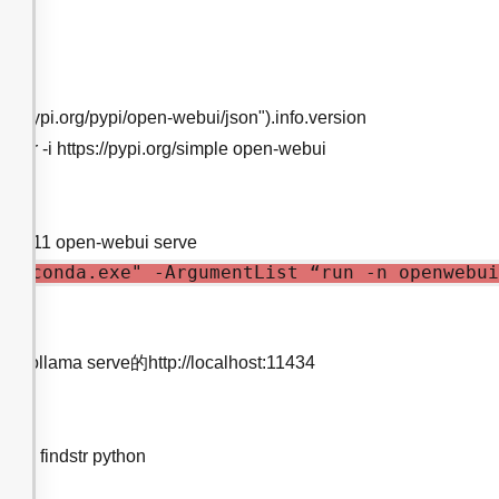
i
pypi.org/pypi/open-webui/json").info.version
ir -i https://pypi.org/simple open-webui
ui_311 open-webui serve
h "conda.exe" -ArgumentList “run -n openwebui
llama serve的http://localhost:11434
F
t | findstr python