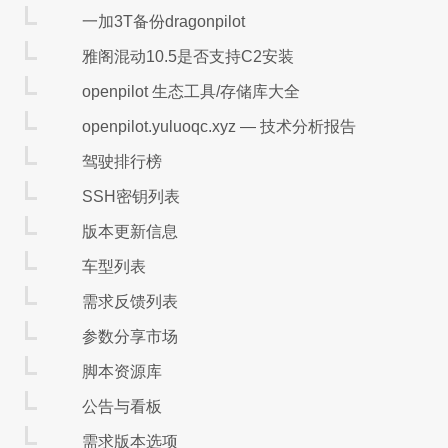
验证：ollama -v
一加3T备份dragonpilot
启动服务
雅阁混动10.5是否支持C2安装
启动 ollama serve
openpilot 生态工具/存储库大全
Start-Process -FilePath "
ps后台：
openpilot.yuluoqc.xyz — 技术分析报告
停止 ollama stop
tasklist | findstr /I “
查看进程：
驾驶排行榜
结束进程：taskkill /IM ollama.exe /F
SSH密钥列表
挂载模型
版本更新信息
ollama list
查看模型：
车型列表
运行：ollama run deepseek-r1:8b
停止：ollama stop deepseek-r1:8b
需求反馈列表
启动可视化
参数分享市场
配置python环境
脚本资源库
开启conda终端
公告与看板
创建环境：conda create -n openwebui_31
激活环境：conda activate openwebui_3
需求版本选项