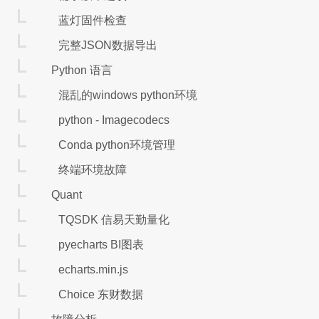
安装web：pip install --upgrade open-webui
蓝灯固件检查
本地版本：pip show open-webui
完整JSON数据导出
仓库版本：pip index versions open-webu
Python 语言
官方版本：(Invoke-RestMethod -Uri "https://
官方更新：pip install --upgrade --no-cache-d
混乱的windows python环境
启动web
python - Imagecodecs
直接启动：open-webui serve
Conda python环境管理
cmd后台：start /b conda run -n openweb
终端环境故障
Start-Process -FilePat
ps后台：
WindowStyle Hidden
Quant
验证：
TQSDK 信易天勤量化
访问web：http://localhost:8080，默认已关联o
pyecharts BI图表
结束进程：taskkill /IM open-webui.exe /
echarts.min.js
卸载清理
结束进程：taskkill /IM open-webui.exe /F;tasklis
Choice 东财数据
关闭服务：taskkill /IM ollama.exe /F