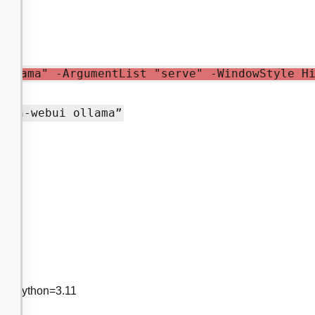
ollama" -ArgumentList "serve" -WindowStyle H
open-webui ollama”
1 python=3.11
11